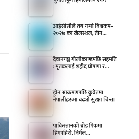
चुनौतीपूर्ण हिमालमध्ये एक?
आईसीसीले तय गर्‍यो विश्वकप–
२०२७ का खेलस्थल, तीन…
देवानगञ्ज गोलीकाण्डपछि सहमति
: मृतकलाई शहीद घोषणा र…
ड्रोन आक्रमणपछि कुवेतमा
नेपालीहरूमा बढ्यो सुरक्षा चिन्ता
पाकिस्तानको ब्रोड पिकमा
हिमपहिरो, निर्मल…