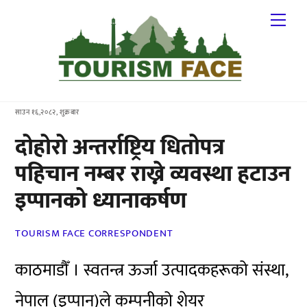
Skip
Me
to
content
साउन १६,२०८२, शुक्रबार
दोहोरो अन्तर्राष्ट्रिय धितोपत्र
पहिचान नम्बर राख्ने व्यवस्था हटाउन
इप्पानको ध्यानाकर्षण
TOURISM FACE CORRESPONDENT
काठमाडौँ । स्वतन्त्र ऊर्जा उत्पादकहरूको संस्था,
नेपाल
(इप्पान)ले
कम्पनीको शेयर