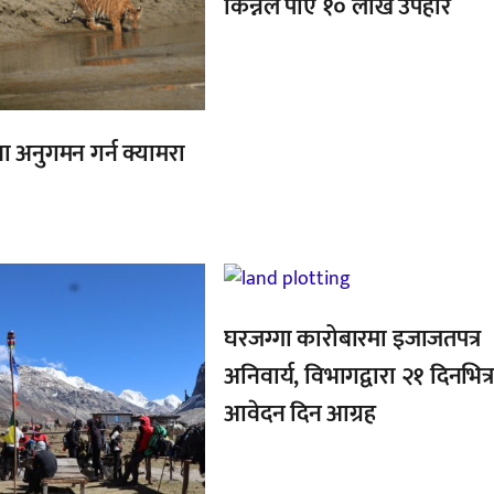
किन्नेले पाए १० लाख उपहार
ा अनुगमन गर्न क्यामरा
,
घरजग्गा कारोबारमा इजाजतपत्र
अनिवार्य, विभागद्वारा २१ दिनभित्
आवेदन दिन आग्रह