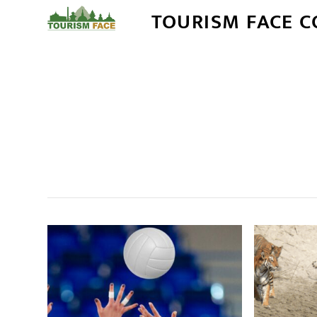
TOURISM FACE 
सम
,