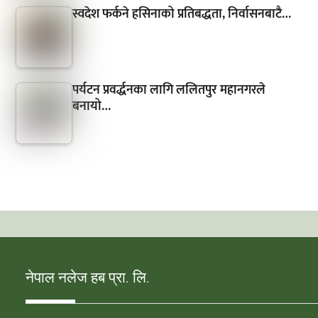
स्वदेश फर्कने हसिनाको प्रतिबद्धता, निर्वासनबाटै…
पर्यटन प्रवर्द्धनका लागि ललितपुर महानगरले
बनायो…
नेपाल नलेज हब प्रा. लि.