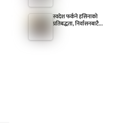
स्वदेश फर्कने हसिनाको
प्रतिबद्धता, निर्वासनबाटै…