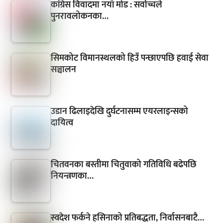
कांग्रेस विवादमा नयाँ मोड : सर्वोच्चले
पुनरावलोकनका…
सिमकोट विमानस्थलको हिउँ पन्छाएपछि हवाई सेवा
सञ्चालन
उडान ढिलाइदेखि दुर्घटनासम्म एयरलाइन्सको
दायित्व
चितवनका बस्तीमा चितुवाको गतिविधि बढेपछि
नियन्त्रणका…
स्वदेश फर्कने हसिनाको प्रतिबद्धता, निर्वासनबाटै…