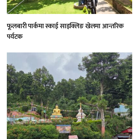
फूलबारी पार्कमा स्काई साइक्लिङ खेलमा आन्तरिक
पर्यटक