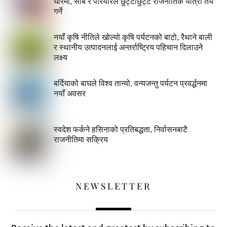
धारमा, सोब र परियारले छुट्टाछुट्टै राजनीतिक यात्रा तय
गर्ने
नयाँ कृषि नीतिले खोल्यो कृषि पर्यटनको बाटो, रैथाने बाली
र स्थानीय उत्पादनलाई अन्तर्राष्ट्रिय पहिचान दिलाउने
लक्ष्य
बर्दियाको बाघले विश्व तान्यो, वन्यजन्तु पर्यटन प्रवर्द्धनमा
नयाँ अवसर
स्वदेश फर्कने हसिनाको प्रतिबद्धता, निर्वासनबाटै
राजनीतिमा सक्रिय
NEWSLETTER