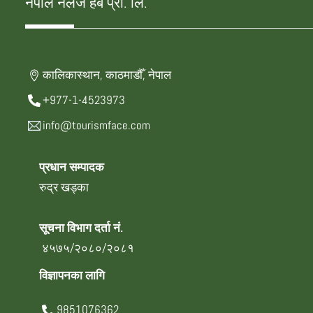
नेपाल नलेज हब प्रा. लि.
कालिकास्थान, काठमाडौँ, नेपाल
+977-1-4523973
info@tourismface.com
प्रधान सम्पादक
रुद्र खड्का
सूचना विभाग दर्ता नं.
४५७५/२०८०/२०८१
विज्ञापनका लागि
9851076362