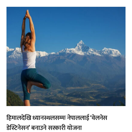
,
हिमालदेखि ध्यानस्थलसम्मः नेपाललाई ‘वेलनेस
डेस्टिनेसन’ बनाउने सरकारी योजना