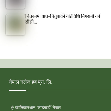
चितवनमा बाघ–चितुवाको गतिविधि निगरानी गर्न
सीसी…
नेपाल नलेज हब प्रा. लि.
कालिकास्थान, काठमाडौँ, नेपाल