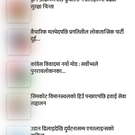
ड्रोन आक्रमणपछि कुवेतमा नेपालीहरूमा बढ्यो
सुरक्षा चिन्ता
वैचारिक मतभेदपछि प्रगतिशील लोकतान्त्रिक पार्टी
दुई…
कांग्रेस विवादमा नयाँ मोड : सर्वोच्चले
पुनरावलोकनका…
सिमकोट विमानस्थलको हिउँ पन्छाएपछि हवाई सेवा
सञ्चालन
उडान ढिलाइदेखि दुर्घटनासम्म एयरलाइन्सको