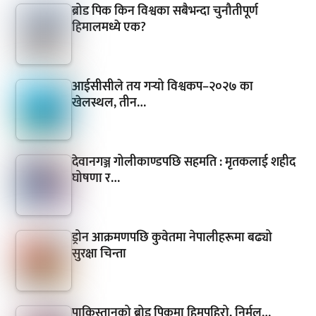
ब्रोड पिक किन विश्वका सबैभन्दा चुनौतीपूर्ण
हिमालमध्ये एक?
आईसीसीले तय गर्‍यो विश्वकप–२०२७ का
खेलस्थल, तीन…
देवानगञ्ज गोलीकाण्डपछि सहमति : मृतकलाई शहीद
घोषणा र…
ड्रोन आक्रमणपछि कुवेतमा नेपालीहरूमा बढ्यो
सुरक्षा चिन्ता
पाकिस्तानको ब्रोड पिकमा हिमपहिरो, निर्मल…