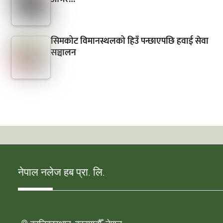
सिमकोट विमानस्थलको हिउँ पन्छाएपछि हवाई सेवा
सञ्चालन
नेपाल नलेज हब प्रा. लि.