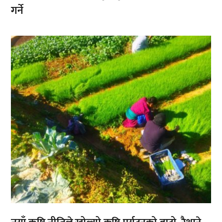
गर्ने
,