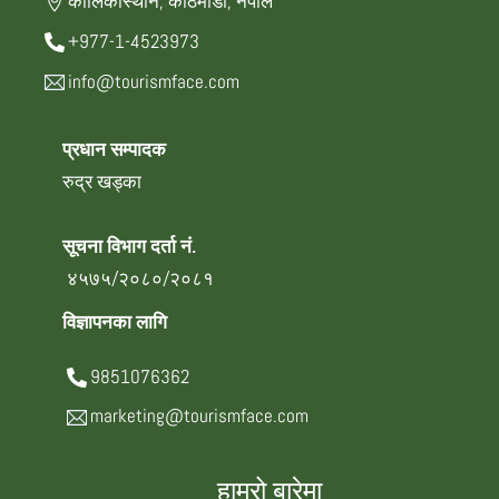
कालिकास्थान, काठमाडौँ, नेपाल
+977-1-4523973
info@tourismface.com
प्रधान सम्पादक
रुद्र खड्का
सूचना विभाग दर्ता नं.
४५७५/२०८०/२०८१
विज्ञापनका लागि
9851076362
marketing@tourismface.com
हाम्रो बारेमा