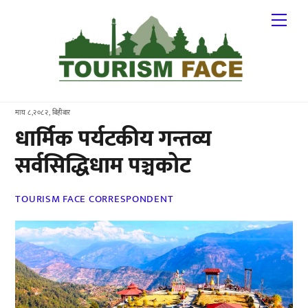
Skip
Me
to
content
माघ ८,२०८२, बिहीबार
धार्मिक पर्यटकीय गन्तव्य
सर्वसिद्धिधाम पञ्चकोट
TOURISM FACE CORRESPONDENT