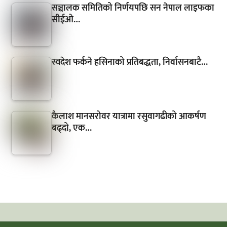
सञ्चालक समितिको निर्णयपछि सन नेपाल लाइफका
सीईओ…
स्वदेश फर्कने हसिनाको प्रतिबद्धता, निर्वासनबाटै…
कैलाश मानसरोवर यात्रामा रसुवागढीको आकर्षण
बढ्दो, एक…