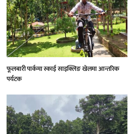
फूलबारी पार्कमा स्काई साइक्लिङ खेलमा आन्तरिक
पर्यटक