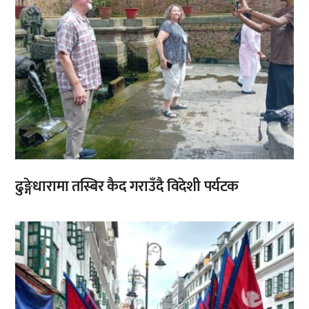
ढुङ्गेधारामा तस्बिर कैद गराउँदै विदेशी पर्यटक