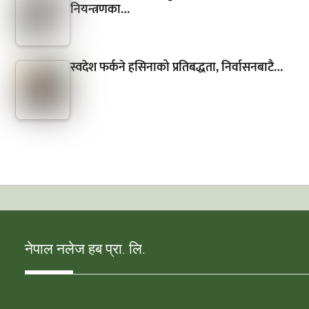
नियन्त्रणका…
स्वदेश फर्कने हसिनाको प्रतिबद्धता, निर्वासनबाटै…
नेपाल नलेज हब प्रा. लि.