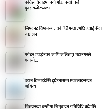
कांग्रेस विवादमा नयाँ मोड : सर्वोच्चले
पुनरावलोकनका…
सिमकोट विमानस्थलको हिउँ पन्छाएपछि हवाई सेवा
सञ्चालन
पर्यटन प्रवर्द्धनका लागि ललितपुर महानगरले
बनायो…
उडान ढिलाइदेखि दुर्घटनासम्म एयरलाइन्सको
दायित्व
चितवनका बस्तीमा चितुवाको गतिविधि बढेपछि