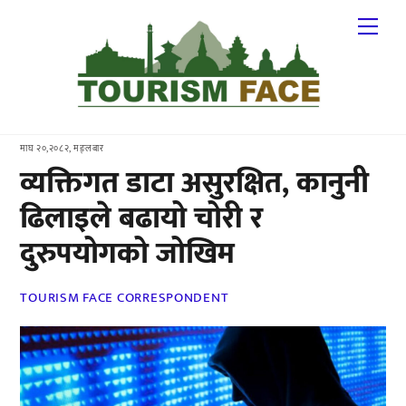
Skip
Me
to
content
माघ २०,२०८२, मङ्लबार
व्यक्तिगत डाटा असुरक्षित, कानुनी
ढिलाइले बढायो चोरी र
दुरुपयोगको जोखिम
TOURISM FACE CORRESPONDENT