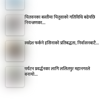
चितवनका बस्तीमा चितुवाको गतिविधि बढेपछि
नियन्त्रणका…
स्वदेश फर्कने हसिनाको प्रतिबद्धता, निर्वासनबाटै…
पर्यटन प्रवर्द्धनका लागि ललितपुर महानगरले
बनायो…