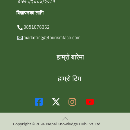
४५७५/२०८०/२०८१
विज्ञापनका लागि
9851076362
marketing@tourismface.com
हाम्रो बारेमा
हाम्रो टिम
Back
Copyright © 2024. Nepal Knowledge Hub Pvt. Ltd.
To