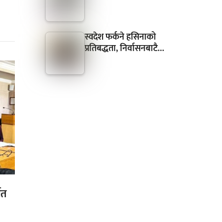
स्वदेश फर्कने हसिनाको
प्रतिबद्धता, निर्वासनबाटै…
गत