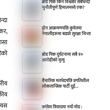
ब्रोड पिक किन विश्वका सबैभन्दा
चुनौतीपूर्ण हिमालमध्ये एक?
न्दा
ड्रोन आक्रमणपछि कुवेतमा
ंकर,
नेपालीहरूमा बढ्यो सुरक्षा चिन्ता
लासा
हेको
ब्रोड पिक दुर्घटनामा सबै १०
आरोहीको मृत्यु
वैचारिक मतभेदपछि प्रगतिशील
रीय
लोकतान्त्रिक पार्टी दुई…
टकीय
। यस
कांग्रेस विवादमा नयाँ मोड :