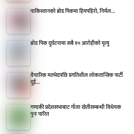
पाकिस्तानको ब्रोड पिकमा हिमपहिरो, निर्मल…
ब्रोड पिक दुर्घटनामा सबै १० आरोहीको मृत्यु
वैचारिक मतभेदपछि प्रगतिशील लोकतान्त्रिक पार्टी
दुई…
गण्डकी प्रदेशसभाबाट गाँजा खेतीसम्बन्धी विधेयक
पुनः पारित