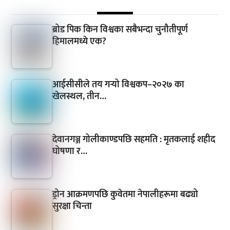
ब्रोड पिक किन विश्वका सबैभन्दा चुनौतीपूर्ण
हिमालमध्ये एक?
आईसीसीले तय गर्‍यो विश्वकप–२०२७ का
खेलस्थल, तीन…
देवानगञ्ज गोलीकाण्डपछि सहमति : मृतकलाई शहीद
घोषणा र…
ड्रोन आक्रमणपछि कुवेतमा नेपालीहरूमा बढ्यो
सुरक्षा चिन्ता