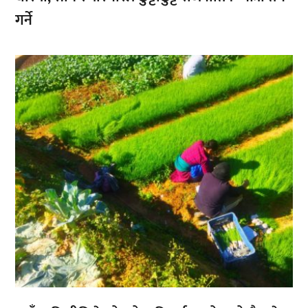
गर्ने
,