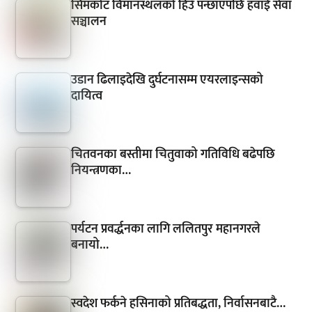
सिमकोट विमानस्थलको हिउँ पन्छाएपछि हवाई सेवा
सञ्चालन
उडान ढिलाइदेखि दुर्घटनासम्म एयरलाइन्सको
दायित्व
चितवनका बस्तीमा चितुवाको गतिविधि बढेपछि
नियन्त्रणका…
पर्यटन प्रवर्द्धनका लागि ललितपुर महानगरले
बनायो…
स्वदेश फर्कने हसिनाको प्रतिबद्धता, निर्वासनबाटै…