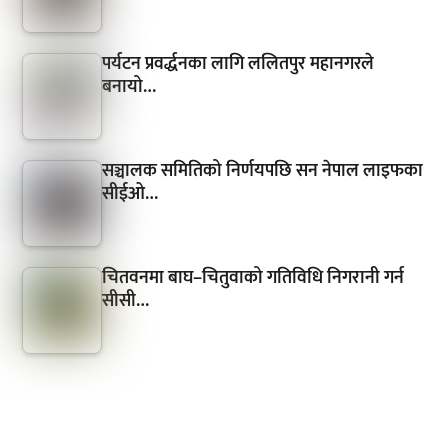
पर्यटन प्रवर्द्धनका लागि ललितपुर महानगरले
बनायो…
सञ्चालक समितिको निर्णयपछि सन नेपाल लाइफका
सीईओ…
चितवनमा बाघ–चितुवाको गतिविधि निगरानी गर्न
सीसी…