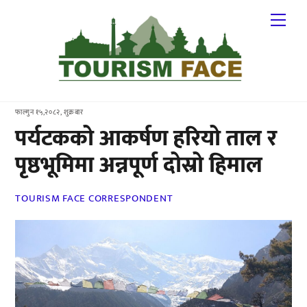
Skip
Me
to
content
फाल्गुन १५,२०८२, शुक्रबार
पर्यटकको आकर्षण हरियो ताल र
पृष्ठभूमिमा अन्नपूर्ण दोस्रो हिमाल
TOURISM FACE CORRESPONDENT