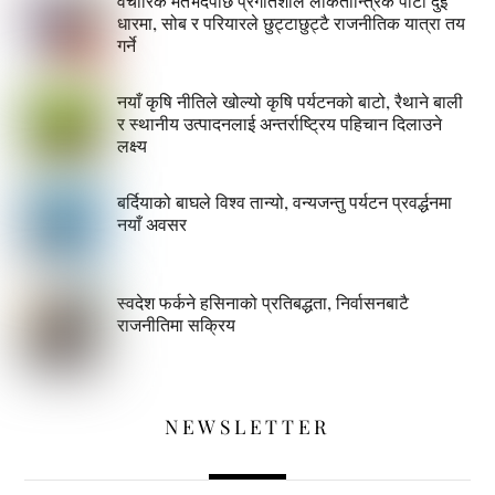
वैचारिक मतभेदपछि प्रगतिशील लोकतान्त्रिक पार्टी दुई
धारमा, सोब र परियारले छुट्टाछुट्टै राजनीतिक यात्रा तय
गर्ने
नयाँ कृषि नीतिले खोल्यो कृषि पर्यटनको बाटो, रैथाने बाली
र स्थानीय उत्पादनलाई अन्तर्राष्ट्रिय पहिचान दिलाउने
लक्ष्य
बर्दियाको बाघले विश्व तान्यो, वन्यजन्तु पर्यटन प्रवर्द्धनमा
नयाँ अवसर
स्वदेश फर्कने हसिनाको प्रतिबद्धता, निर्वासनबाटै
राजनीतिमा सक्रिय
NEWSLETTER