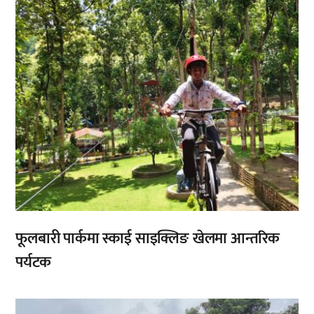
फूलबारी पार्कमा स्काई साइक्लिङ खेलमा आन्तरिक
पर्यटक