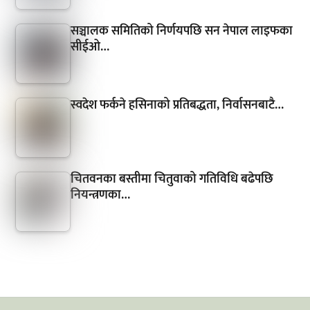
सञ्चालक समितिको निर्णयपछि सन नेपाल लाइफका
सीईओ…
स्वदेश फर्कने हसिनाको प्रतिबद्धता, निर्वासनबाटै…
चितवनका बस्तीमा चितुवाको गतिविधि बढेपछि
नियन्त्रणका…