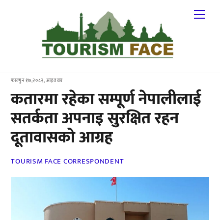
Skip
Me
to
content
फाल्गुन १७,२०८२, आइतवार
कतारमा रहेका सम्पूर्ण नेपालीलाई
सतर्कता अपनाइ सुरक्षित रहन
दूतावासको आग्रह
TOURISM FACE CORRESPONDENT