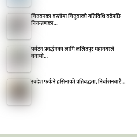
चितवनका बस्तीमा चितुवाको गतिविधि बढेपछि
नियन्त्रणका…
पर्यटन प्रवर्द्धनका लागि ललितपुर महानगरले
बनायो…
स्वदेश फर्कने हसिनाको प्रतिबद्धता, निर्वासनबाटै…