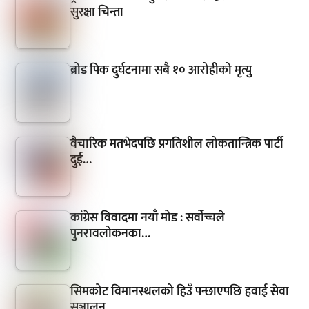
सुरक्षा चिन्ता
ब्रोड पिक दुर्घटनामा सबै १० आरोहीको मृत्यु
वैचारिक मतभेदपछि प्रगतिशील लोकतान्त्रिक पार्टी
दुई…
कांग्रेस विवादमा नयाँ मोड : सर्वोच्चले
पुनरावलोकनका…
सिमकोट विमानस्थलको हिउँ पन्छाएपछि हवाई सेवा
सञ्चालन