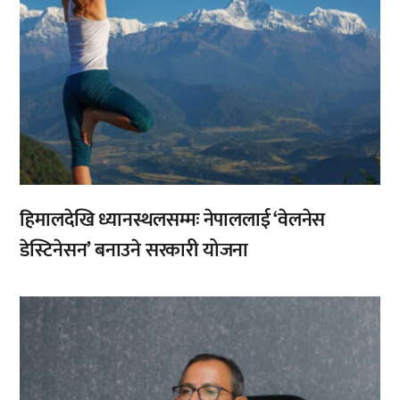
हिमालदेखि ध्यानस्थलसम्मः नेपाललाई ‘वेलनेस
डेस्टिनेसन’ बनाउने सरकारी योजना
,