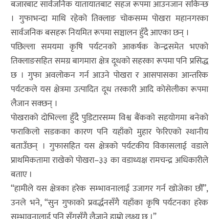
बजारबाट सार्वजनिक यातायातबाट सहज रूपमा आउनजान सकिन्छ
। गुफाभन्दा माथि रहेको तिक्लाङ चोकसम्म पोखरा महानगरका
सार्वजनिक बसहरू नियमित रूपमा सञ्चालन हुँदै आएका छन् ।
पछिल्ला समयमा कृषि पर्यटनको आकर्षक केन्द्रसमेत भएको
तिक्लाङसहित समग्र बागमारा क्षेत्र दूधको सहरका रूपमा पनि प्रसिद्ध
छ । गुफा अवलोकन गर्न आउने पोखरा र आसपासका आन्तरिक
पर्यटकले यस क्षेत्रमा उत्पादित दूध तरकारी आदि कोसेलीका रूपमा
लैजान सक्छन् ।
पोखराको दोभिल्ला हुँदै पुडिटारसम्म विश्व बैंकको सहयोगमा बनेको
फराकिलो सडकका कारण पनि यहाँको मुहार फेरिएको स्थानीय
बताउँछन् । गुफासहित यस क्षेत्रको पर्यटकीय विकासलाई वडाले
प्राथमिकतामा राखेको पोखरा–३३ का वडाध्यक्ष रामचन्द्र अधिकारीले
बताए ।
“हामीले यस क्षेत्रका हरेक सम्भावनालाई उजागर गर्न खोजेका छौँ”,
उनले भने, “सुन गुफाको प्रवर्द्धनसँगै यहाँका कृषि पर्यटनका हरेक
सम्भावनालाई पनि सँगसँगै लैजाने हाम्रो लक्ष्य छ ।”