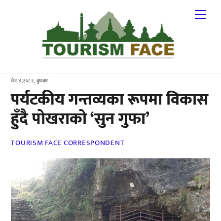
Skip
Me
to
content
चैत्र ४,२०८२, बुधबार
पर्यटकीय गन्तव्यका रूपमा विकास
हुँदै पोखराको ‘सुन गुफा’
TOURISM FACE CORRESPONDENT