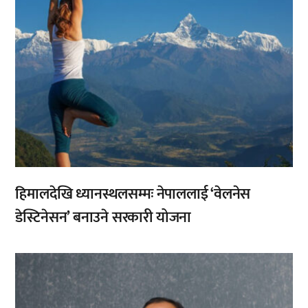
हिमालदेखि ध्यानस्थलसम्मः नेपाललाई ‘वेलनेस
डेस्टिनेसन’ बनाउने सरकारी योजना
,