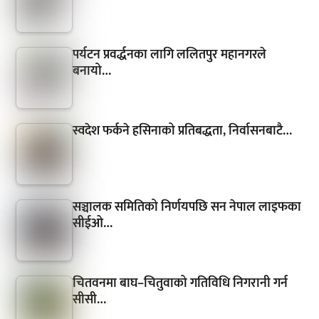
पर्यटन प्रवर्द्धनका लागि ललितपुर महानगरले
बनायो…
स्वदेश फर्कने हसिनाको प्रतिबद्धता, निर्वासनबाटै…
सञ्चालक समितिको निर्णयपछि सन नेपाल लाइफका
सीईओ…
चितवनमा बाघ–चितुवाको गतिविधि निगरानी गर्न
सीसी…