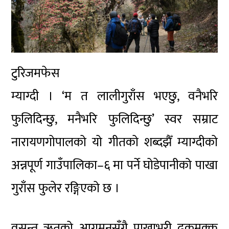
टुरिजमफेस
म्याग्दी । ‘म त लालीगुराँस भएछु, वनैभरि
फुलिदिन्छु, मनैभरि फुलिदिन्छु’ स्वर सम्राट
नारायणगोपालको यो गीतको शब्दझैँ म्याग्दीको
अन्नपूर्ण गाउँपालिका–६ मा पर्ने घोडेपानीको पाखा
गुराँस फुलेर रङ्गिएको छ ।
वसन्त ऋतुको आगमनसँगै पाखाभरी ढकमक्क