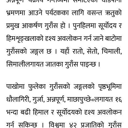
अन्नपूर्ण चक्रीय गन्तव्यमा समेटिएको घोडेपानी
भ्रमणमा आउने पर्यटकका लागि वसन्त ऋतुको
प्रमुख आकर्षण गुराँस हो । पुनहिलमा सूर्योदय र
हिमशृङ्खलाको दृश्य अवलोकन गर्न जाने बाटोमा
गुराँसको जङ्गल छ । यहाँ रातो, सेतो, चिमाली,
सिमालीलगायत जातका गुराँस पाइन्छ ।
पाखोमा फुलेका गुराँसको जङ्गलको पृष्ठभूमिमा
धौलागिरी, गुर्जा, अन्नपूर्ण, माछापुच्छे«लगायत १६
भन्दा बढी हिमाल र सूर्योदयको दृश्य अवलोकन
गर्न सकिन्छ । विश्वमा ४२ प्रजातिको गुराँस