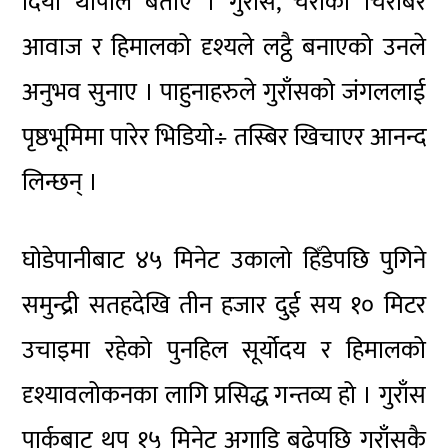
दिया थापाले बताए । गुराँस, चराको चिरबिर
आवाज र हिमालको दृश्यले लट्ठै बनाएको उनले
अनुभव सुनाए । पाहुनाहरुले गुराँसको जंगललाई
पृष्ठभूमिमा पारेर भिडियो÷ तस्बिर खिचाएर आनन्द
लिन्छन् ।
घोडेपानीबाट ४५ मिनेट उकालो हिँडेपछि पुगिने
समुन्द्री सतहदेखि तीन हजार दुई सय १० मिटर
उचाइमा रहेको पुनहिल सूर्योदय र हिमालको
दृश्यावलोकनका लागि प्रसिद्ध गन्तव्य हो । गुराँस
पार्कबाट थप १५ मिनेट अगाडि बढेपछि गुराँसकै