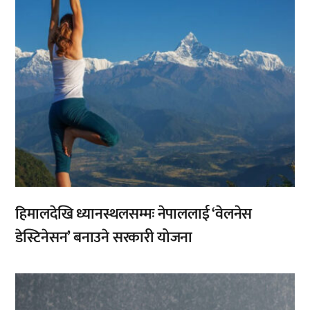
हिमालदेखि ध्यानस्थलसम्मः नेपाललाई ‘वेलनेस
डेस्टिनेसन’ बनाउने सरकारी योजना
,