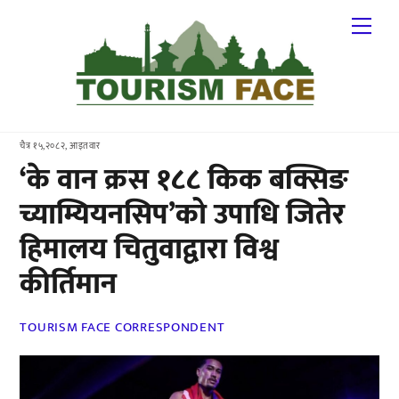
Skip
Me
to
content
चैत्र १५,२०८२, आइतवार
‘के वान क्रस १८८ किक बक्सिङ
च्याम्यियनसिप’को उपाधि जितेर
हिमालय चितुवाद्वारा विश्व
कीर्तिमान
TOURISM FACE CORRESPONDENT