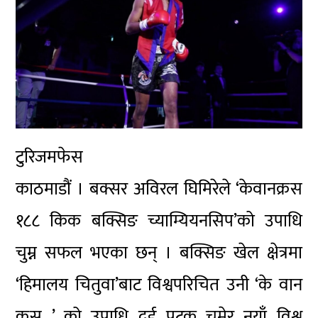
टुरिजमफेस
काठमाडौं । बक्सर अविरल घिमिरेले ‘केवानक्रस
१८८ किक बक्सिङ च्याम्यियनसिप’को उपाधि
चुम्न सफल भएका छन् । बक्सिङ खेल क्षेत्रमा
‘हिमालय चितुवा’बाट विश्वपरिचित उनी ‘के वान
क्रस ’ को उपाधि दुई पटक चुमेर नयाँ विश्व