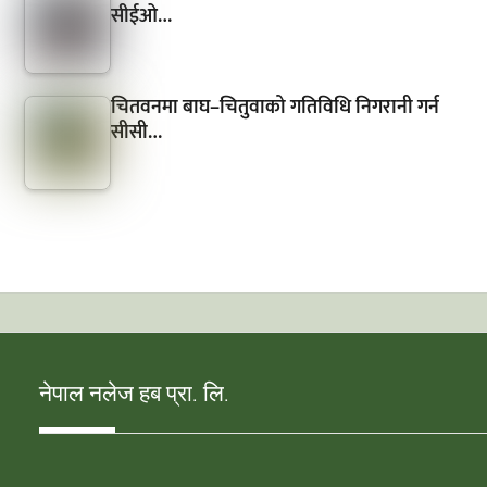
सीईओ…
चितवनमा बाघ–चितुवाको गतिविधि निगरानी गर्न
सीसी…
नेपाल नलेज हब प्रा. लि.