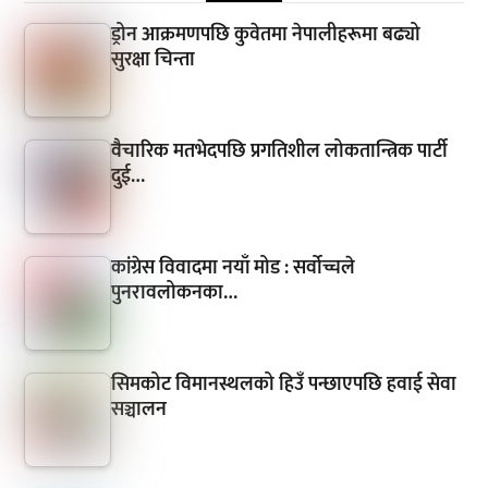
ड्रोन आक्रमणपछि कुवेतमा नेपालीहरूमा बढ्यो
सुरक्षा चिन्ता
वैचारिक मतभेदपछि प्रगतिशील लोकतान्त्रिक पार्टी
दुई…
कांग्रेस विवादमा नयाँ मोड : सर्वोच्चले
पुनरावलोकनका…
सिमकोट विमानस्थलको हिउँ पन्छाएपछि हवाई सेवा
सञ्चालन