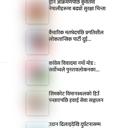
ड्रोन आक्रमणपछि कुवेतमा
नेपालीहरूमा बढ्यो सुरक्षा चिन्ता
वैचारिक मतभेदपछि प्रगतिशील
लोकतान्त्रिक पार्टी दुई…
कांग्रेस विवादमा नयाँ मोड :
सर्वोच्चले पुनरावलोकनका…
सिमकोट विमानस्थलको हिउँ
पन्छाएपछि हवाई सेवा सञ्चालन
उडान ढिलाइदेखि दुर्घटनासम्म