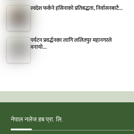
स्वदेश फर्कने हसिनाको प्रतिबद्धता, निर्वासनबाटै…
पर्यटन प्रवर्द्धनका लागि ललितपुर महानगरले
बनायो…
नेपाल नलेज हब प्रा. लि.