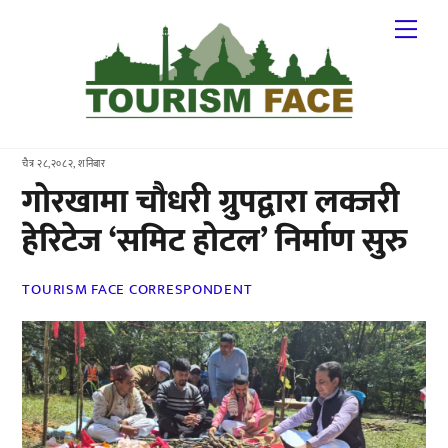
Skip
Me
to
content
चैत्र २८,२०८२, शनिबार
गोरखामा चौधरी ग्रुपद्वारा लक्जरी
हेरिटेज ‘समिट होटल’ निर्माण सुरु
TOURISM FACE CORRESPONDENT