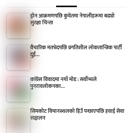
ड्रोन आक्रमणपछि कुवेतमा नेपालीहरूमा बढ्यो
सुरक्षा चिन्ता
वैचारिक मतभेदपछि प्रगतिशील लोकतान्त्रिक पार्टी
दुई…
कांग्रेस विवादमा नयाँ मोड : सर्वोच्चले
पुनरावलोकनका…
सिमकोट विमानस्थलको हिउँ पन्छाएपछि हवाई सेवा
सञ्चालन