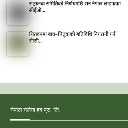
सञ्चालक समितिको निर्णयपछि सन नेपाल लाइफका
सीईओ…
चितवनमा बाघ–चितुवाको गतिविधि निगरानी गर्न
सीसी…
नेपाल नलेज हब प्रा. लि.