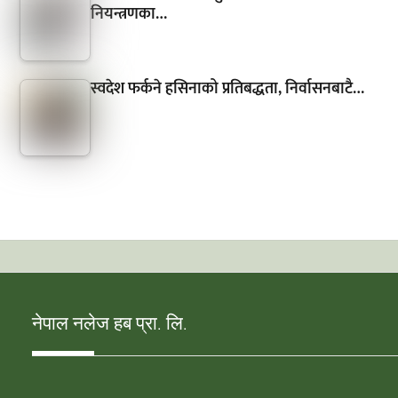
नियन्त्रणका…
स्वदेश फर्कने हसिनाको प्रतिबद्धता, निर्वासनबाटै…
नेपाल नलेज हब प्रा. लि.