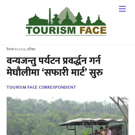
Skip
Me
to
content
बैशाख १२,२०८३, शनिबार
वन्यजन्तु पर्यटन प्रवर्द्धन गर्न
मेघौलीमा ‘सफारी मार्ट’ सुरु
TOURISM FACE CORRESPONDENT