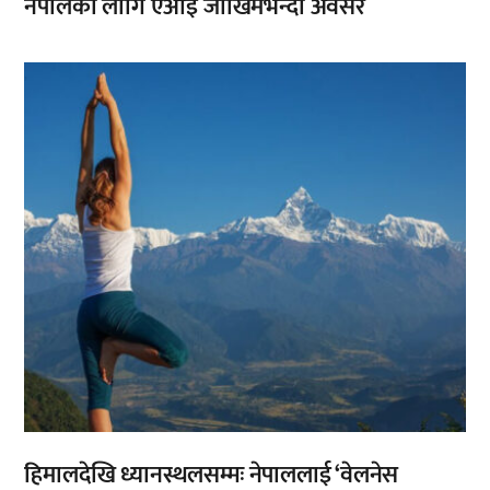
नेपालका लागि एआई जोखिमभन्दा अवसर
,
हिमालदेखि ध्यानस्थलसम्मः नेपाललाई ‘वेलनेस