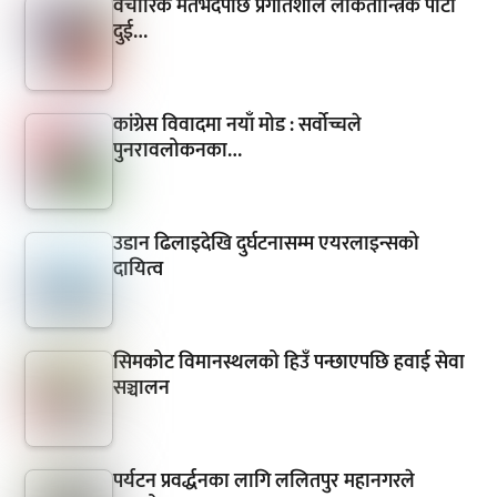
वैचारिक मतभेदपछि प्रगतिशील लोकतान्त्रिक पार्टी
दुई…
कांग्रेस विवादमा नयाँ मोड : सर्वोच्चले
पुनरावलोकनका…
उडान ढिलाइदेखि दुर्घटनासम्म एयरलाइन्सको
दायित्व
सिमकोट विमानस्थलको हिउँ पन्छाएपछि हवाई सेवा
सञ्चालन
पर्यटन प्रवर्द्धनका लागि ललितपुर महानगरले