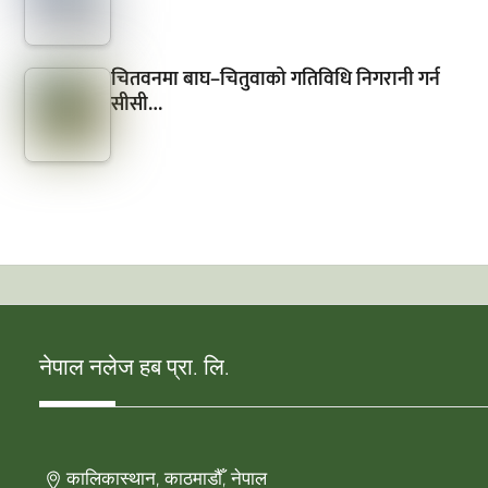
चितवनमा बाघ–चितुवाको गतिविधि निगरानी गर्न
सीसी…
नेपाल नलेज हब प्रा. लि.
कालिकास्थान, काठमाडौँ, नेपाल