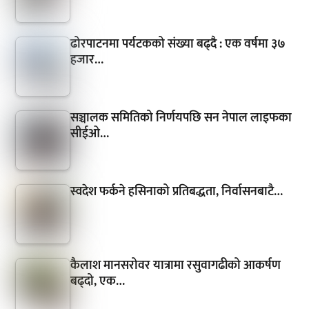
ढोरपाटनमा पर्यटकको संख्या बढ्दै : एक वर्षमा ३७
हजार…
सञ्चालक समितिको निर्णयपछि सन नेपाल लाइफका
सीईओ…
स्वदेश फर्कने हसिनाको प्रतिबद्धता, निर्वासनबाटै…
कैलाश मानसरोवर यात्रामा रसुवागढीको आकर्षण
बढ्दो, एक…