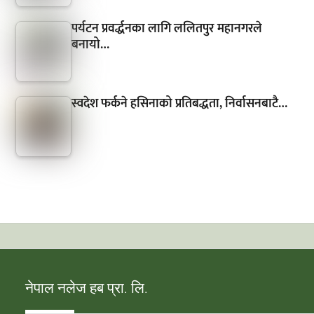
पर्यटन प्रवर्द्धनका लागि ललितपुर महानगरले
बनायो…
स्वदेश फर्कने हसिनाको प्रतिबद्धता, निर्वासनबाटै…
नेपाल नलेज हब प्रा. लि.