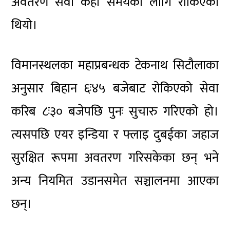
अवतरण सेवा केही समयका लागि रोकिएको
थियो।
विमानस्थलका महाप्रबन्धक
टेकनाथ सिटौला
का
अनुसार बिहान ६ः४५ बजेबाट रोकिएको सेवा
करिब ८ः३० बजेपछि पुनः सुचारु गरिएको हो।
त्यसपछि एयर इन्डिया र फ्लाइ दुबईका जहाज
सुरक्षित रूपमा अवतरण गरिसकेका छन् भने
अन्य नियमित उडानसमेत सञ्चालनमा आएका
छन्।