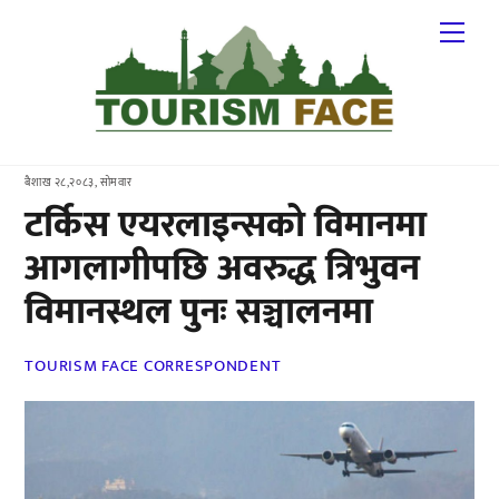
Skip
Me
to
content
बैशाख २८,२०८३, सोमवार
टर्किस एयरलाइन्सको विमानमा
आगलागीपछि अवरुद्ध त्रिभुवन
विमानस्थल पुनः सञ्चालनमा
TOURISM FACE CORRESPONDENT