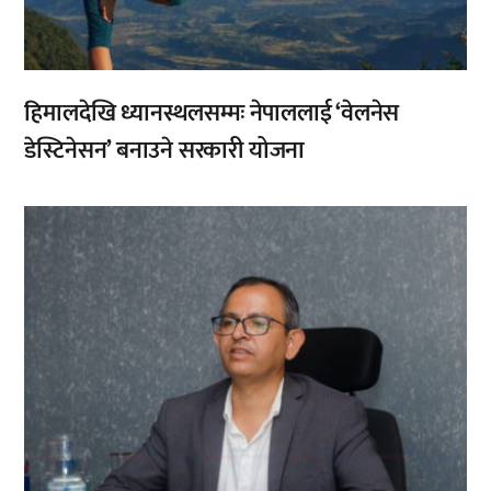
हिमालदेखि ध्यानस्थलसम्मः नेपाललाई ‘वेलनेस
डेस्टिनेसन’ बनाउने सरकारी योजना
,