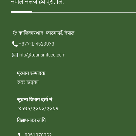
नेपाल नलेज हब प्रा. लि.
कालिकास्थान, काठमाडौँ, नेपाल
+977-1-4523973
info@tourismface.com
प्रधान सम्पादक
रुद्र खड्का
सूचना विभाग दर्ता नं.
४५७५/२०८०/२०८१
विज्ञापनका लागि
9851076362