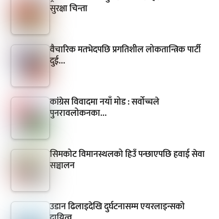
सुरक्षा चिन्ता
वैचारिक मतभेदपछि प्रगतिशील लोकतान्त्रिक पार्टी
दुई…
कांग्रेस विवादमा नयाँ मोड : सर्वोच्चले
पुनरावलोकनका…
सिमकोट विमानस्थलको हिउँ पन्छाएपछि हवाई सेवा
सञ्चालन
उडान ढिलाइदेखि दुर्घटनासम्म एयरलाइन्सको
दायित्व