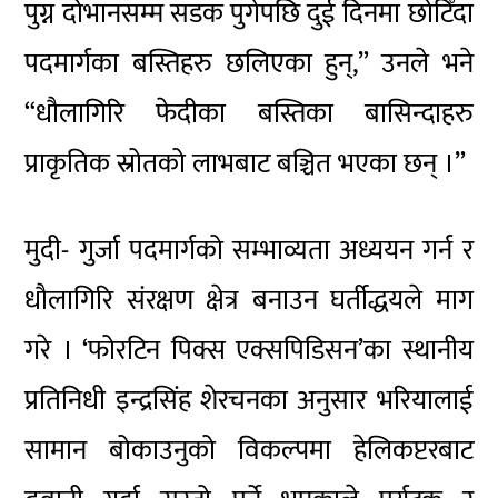
पुग्न दोभानसम्म सडक पुगेपछि दुई दिनमा
छोटिँदा
पदमार्गका
बस्तिहरु
छलिएका हुन्,” उनले भने
“धौलागिरि फेदीका
बस्तिका
बासिन्दाहरु
प्राकृतिक स्रोतको लाभबाट बञ्चित भएका छन् ।”
मुदी- गुर्जा
पदमार्गको सम्भाव्यता अध्ययन गर्न र
धौलागिरि संरक्षण क्षेत्र बनाउन
घर्तीद्धयले
माग
गरे ।
‘फोरटिन
पिक्स
एक्सपिडिसन’का
स्थानीय
प्रतिनिधी
इन्द्रसिंह शेरचनका अनुसार भरियालाई
सामान बोकाउनुको विकल्पमा हेलिकप्टरबाट