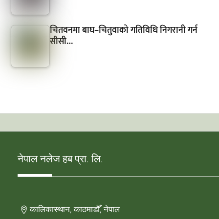
चितवनमा बाघ–चितुवाको गतिविधि निगरानी गर्न
सीसी…
नेपाल नलेज हब प्रा. लि.
कालिकास्थान, काठमाडौँ, नेपाल