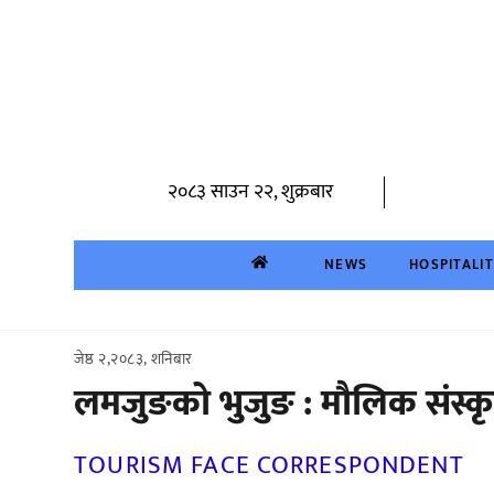
Skip
to
content
२०८३ साउन २२, शुक्रबार
NEWS
HOSPITALI
जेष्ठ २,२०८३, शनिबार
लमजुङको भुजुङ : मौलिक संस्कृ
TOURISM FACE CORRESPONDENT