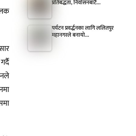
प्रतिबद्धता, निर्वासनबाटै…
ूलक
पर्यटन प्रवर्द्धनका लागि ललितपुर
महानगरले बनायो…
ुसार
र्दै
उनले
नमा
ासमा