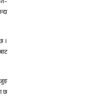
ैत–
न्दा
 छ ।
कबाट
ुजुङ
णा छ