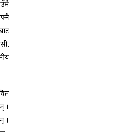
उँमै
्नै
नबाट
सी,
्मीय
वित
न् ।
न् ।