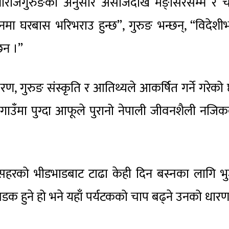
ष नौराजगुरुङका अनुसार असोजदेखि मङ्सिरसम्म र च
ा घरबास भरिभराउ हुन्छ”, गुरुङ भन्छन्, “विदेशीभ
छन ।”
रण, गुरुङ संस्कृति र आतिथ्यले आकर्षित गर्ने गरेको
 गाउँमा पुग्दा आफूले पुरानो नेपाली जीवनशैली नजि
 सहरको भीडभाडबाट टाढा केही दिन बस्नका लागि भ
त सडक हुने हो भने यहाँ पर्यटकको चाप बढ्ने उनको धार