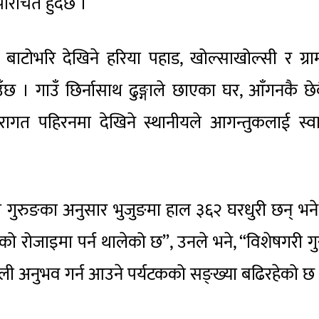
रिचित हुँदैछ ।
ा बाटोभरि देखिने हरिया पहाड, खोल्साखोल्सी र ग्र
छ । गाउँ छिर्नासाथ ढुङ्गाले छाएका घर, आँगनकै छे
परागत पहिरनमा देखिने स्थानीयले आगन्तुकलाई स्व
या गुरुङका अनुसार भुजुङमा हाल ३६२ घरधुरी छन् भन
कको रोजाइमा पर्न थालेको छ”, उनले भने, “विशेषगरी ग
ैली अनुभव गर्न आउने पर्यटकको सङ्ख्या बढिरहेको छ