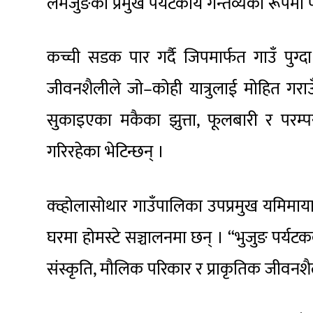
लमजुङको प्रमुख पर्यटकीय गन्तव्यका रूपमा प
कच्ची सडक पार गर्दै जिपमार्फत गाउँ पुग्द
जीवनशैलीले जो–कोही यात्रुलाई मोहित गराउँ
सुकाइएका मकैका झुत्ता, फूलबारी र परम्
गरिरहेका भेटिन्छन् ।
क्व्होलासोथार गाउँपालिका उपप्रमुख यमिमा
घरमा होमस्टे सञ्चालनमा छन् । “भुजुङ पर्यट
संस्कृति, मौलिक परिकार र प्राकृतिक जीवनश