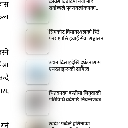
कांग्रेस विवादमा नयाँ मोड :
रबास
सर्वोच्चले पुनरावलोकनका…
तकला
सिमकोट विमानस्थलको हिउँ
पन्छाएपछि हवाई सेवा सञ्चालन
स्ने
उडान ढिलाइदेखि दुर्घटनासम्म
पेसा
एयरलाइन्सको दायित्व
न्दै
कास,
चितवनका बस्तीमा चितुवाको
गतिविधि बढेपछि नियन्त्रणका…
स्वदेश फर्कने हसिनाको
गर्न