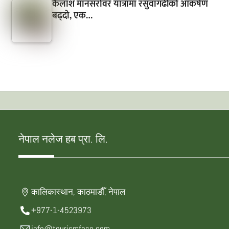
कैलाश मानसरोवर यात्रामा रसुवागढीको आकर्षण
बढ्दो, एक…
नेपाल नलेज हब प्रा. लि.
कालिकास्थान, काठमाडौँ, नेपाल
+977-1-4523973
info@tourismface.com