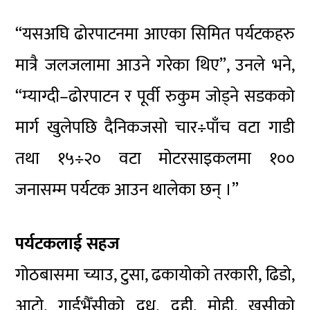
“यसअघि ढोरपाटनमा आएका सिमित पर्यटकहरु
मात्रै जलजलामा आउने गरेका थिए”, उनले भने,
“म्याग्दी–ढोरपाटन र पूर्वी रुकुम जोड्ने सडकको
मार्ग खुलेपछि दैनिकजसो चार÷पाँच वटा गाडी
तथा १५÷२० वटा मोटरसाइकलमा १००
जनासम्म पर्यटक आउन थालेका छन् ।”
पर्यटकलाई सहज
गोठबासमा च्याउ, टुसा, ढकायोको तरकारी, ढिडो,
आटो, गाईभैँसीको दूध, दही, मोही, खसीको