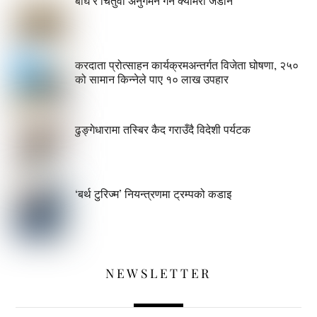
बाघ र चितुवा अनुगमन गर्न क्यामरा जडान
करदाता प्रोत्साहन कार्यक्रमअन्तर्गत विजेता घोषणा, २५०
को सामान किन्नेले पाए १० लाख उपहार
ढुङ्गेधारामा तस्बिर कैद गराउँदै विदेशी पर्यटक
‘बर्थ टुरिज्म’ नियन्त्रणमा ट्रम्पको कडाइ
NEWSLETTER