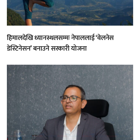
हिमालदेखि ध्यानस्थलसम्मः नेपाललाई ‘वेलनेस
डेस्टिनेसन’ बनाउने सरकारी योजना
,