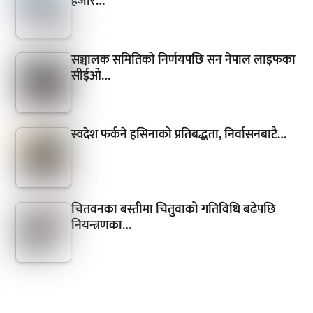
हजार…
सञ्चालक समितिको निर्णयपछि सन नेपाल लाइफका
सीईओ…
स्वदेश फर्कने हसिनाको प्रतिबद्धता, निर्वासनबाटै…
चितवनका बस्तीमा चितुवाको गतिविधि बढेपछि
नियन्त्रणका…