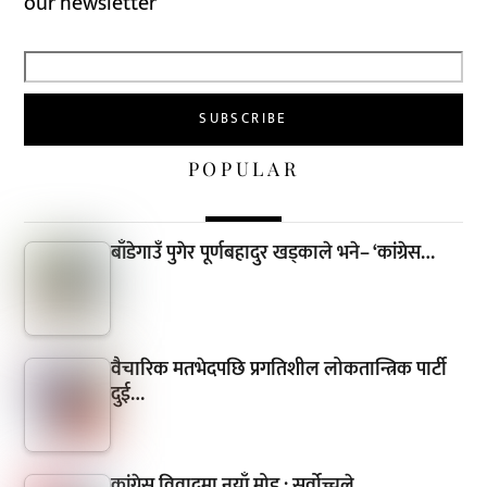
our newsletter
POPULAR
बाँडेगाउँ पुगेर पूर्णबहादुर खड्काले भने– ‘कांग्रेस…
वैचारिक मतभेदपछि प्रगतिशील लोकतान्त्रिक पार्टी
दुई…
कांग्रेस विवादमा नयाँ मोड : सर्वोच्चले