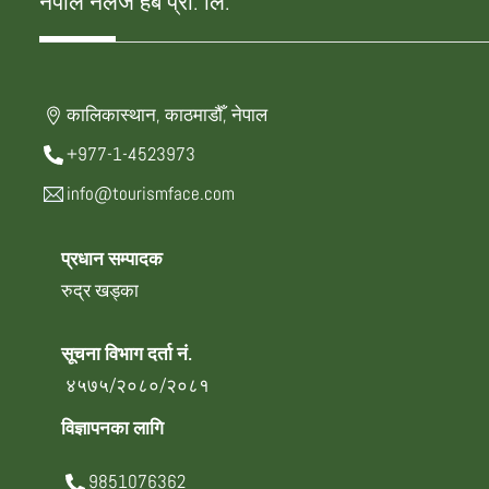
नेपाल नलेज हब प्रा. लि.
कालिकास्थान, काठमाडौँ, नेपाल
+977-1-4523973
info@tourismface.com
प्रधान सम्पादक
रुद्र खड्का
सूचना विभाग दर्ता नं.
४५७५/२०८०/२०८१
विज्ञापनका लागि
9851076362