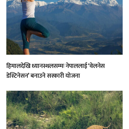
हिमालदेखि ध्यानस्थलसम्मः नेपाललाई ‘वेलनेस
डेस्टिनेसन’ बनाउने सरकारी योजना
,