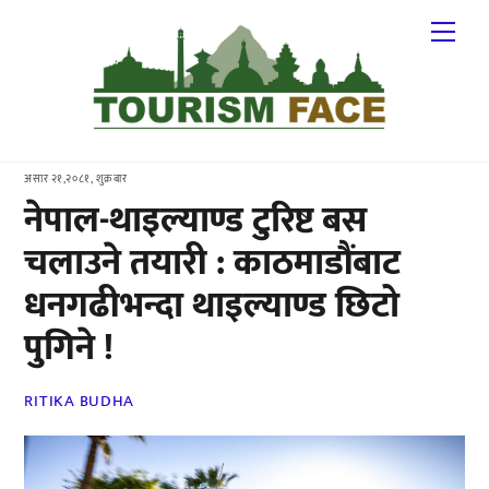
Skip
Me
to
content
असार २१,२०८१, शुक्रबार
नेपाल-थाइल्याण्ड टुरिष्ट बस
चलाउने तयारी : काठमाडौंबाट
धनगढीभन्दा थाइल्याण्ड छिटो
पुगिने !
RITIKA BUDHA