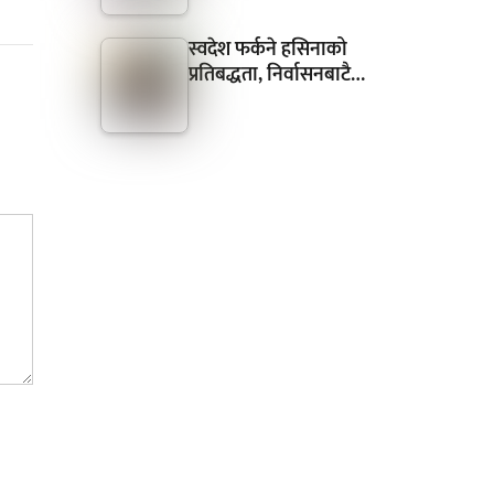
स्वदेश फर्कने हसिनाको
प्रतिबद्धता, निर्वासनबाटै…