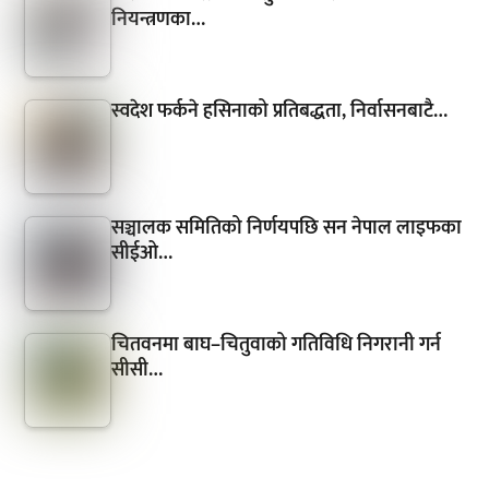
नियन्त्रणका…
स्वदेश फर्कने हसिनाको प्रतिबद्धता, निर्वासनबाटै…
सञ्चालक समितिको निर्णयपछि सन नेपाल लाइफका
सीईओ…
चितवनमा बाघ–चितुवाको गतिविधि निगरानी गर्न
सीसी…