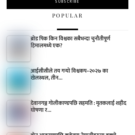
POPULAR
ब्रोड पिक किन विश्वका सबैभन्दा चुनौतीपूर्ण
हिमालमध्ये एक?
आईसीसीले तय गर्‍यो विश्वकप–२०२७ का
खेलस्थल, तीन…
देवानगञ्ज गोलीकाण्डपछि सहमति : मृतकलाई शहीद
घोषणा र…