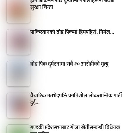
ड्रोन आक्रमणपछि कुवेतमा नेपालीहरूमा बढ्यो
सुरक्षा चिन्ता
पाकिस्तानको ब्रोड पिकमा हिमपहिरो, निर्मल…
ब्रोड पिक दुर्घटनामा सबै १० आरोहीको मृत्यु
वैचारिक मतभेदपछि प्रगतिशील लोकतान्त्रिक पार्टी
दुई…
गण्डकी प्रदेशसभाबाट गाँजा खेतीसम्बन्धी विधेयक