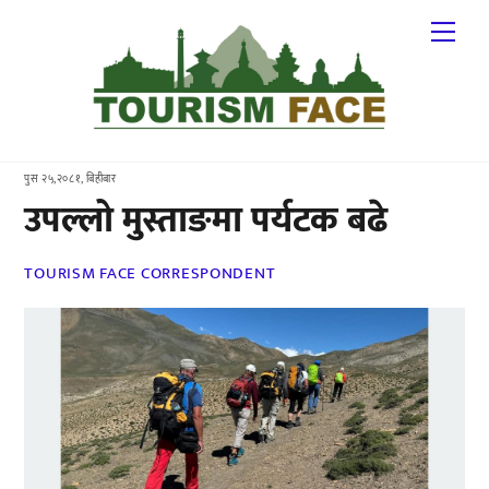
Skip
Me
to
content
पुस २५,२०८१, बिहीबार
उपल्लो मुस्ताङमा पर्यटक बढे
TOURISM FACE CORRESPONDENT