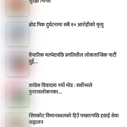
सुरक्षा चिन्ता
ब्रोड पिक दुर्घटनामा सबै १० आरोहीको मृत्यु
वैचारिक मतभेदपछि प्रगतिशील लोकतान्त्रिक पार्टी
दुई…
कांग्रेस विवादमा नयाँ मोड : सर्वोच्चले
पुनरावलोकनका…
सिमकोट विमानस्थलको हिउँ पन्छाएपछि हवाई सेवा
सञ्चालन