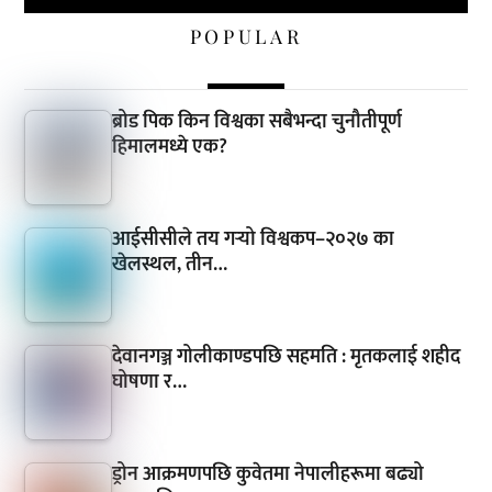
POPULAR
ब्रोड पिक किन विश्वका सबैभन्दा चुनौतीपूर्ण
हिमालमध्ये एक?
आईसीसीले तय गर्‍यो विश्वकप–२०२७ का
खेलस्थल, तीन…
देवानगञ्ज गोलीकाण्डपछि सहमति : मृतकलाई शहीद
घोषणा र…
ड्रोन आक्रमणपछि कुवेतमा नेपालीहरूमा बढ्यो