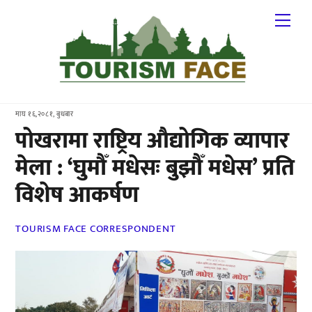
Skip
Me
to
content
माघ १६,२०८१, बुधबार
पोखरामा राष्ट्रिय औद्योगिक व्यापार
मेला : ‘घुमौँ मधेसः बुझौँ मधेस’ प्रति
विशेष आकर्षण
TOURISM FACE CORRESPONDENT