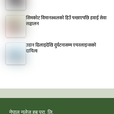
सिमकोट विमानस्थलको हिउँ पन्छाएपछि हवाई सेवा
सञ्चालन
उडान ढिलाइदेखि दुर्घटनासम्म एयरलाइन्सको
दायित्व
नेपाल नलेज हब प्रा. लि.