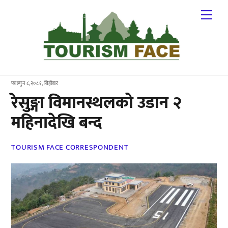
Skip
Me
to
content
फाल्गुन ८,२०८१, बिहीबार
रेसुङ्गा विमानस्थलको उडान २
महिनादेखि बन्द
TOURISM FACE CORRESPONDENT