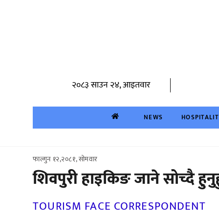
Skip
to
content
२०८३ साउन २४, आइतवार
NEWS
HOSPITALI
फाल्गुन १२,२०८१, सोमवार
शिवपुरी हाइकिङ जाने सोच्दै हुनुह
TOURISM FACE CORRESPONDENT