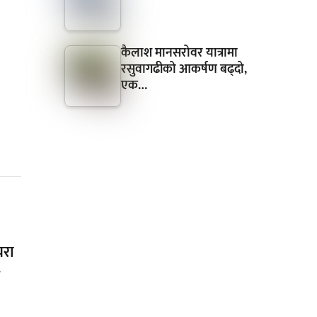
कैलाश मानसरोवर यात्रामा
रसुवागढीको आकर्षण बढ्दो,
एक…
यरा
र