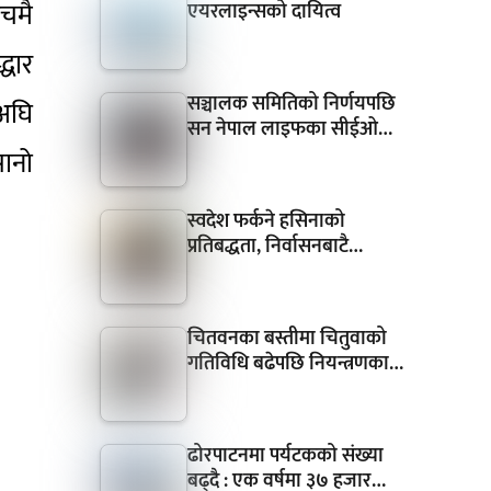
ीचमै
एयरलाइन्सको दायित्व
्धार
सञ्चालक समितिको निर्णयपछि
ुअघि
सन नेपाल लाइफका सीईओ…
ानो
स्वदेश फर्कने हसिनाको
प्रतिबद्धता, निर्वासनबाटै…
चितवनका बस्तीमा चितुवाको
गतिविधि बढेपछि नियन्त्रणका…
ढोरपाटनमा पर्यटकको संख्या
बढ्दै : एक वर्षमा ३७ हजार…