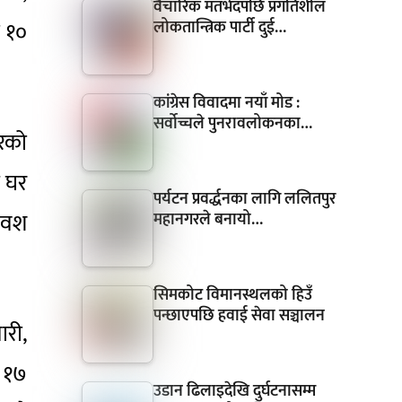
वैचारिक मतभेदपछि प्रगतिशील
लोकतान्त्रिक पार्टी दुई…
ा १०
कांग्रेस विवादमा नयाँ मोड :
सर्वोच्चले पुनरावलोकनका…
ुरको
े घर
पर्यटन प्रवर्द्धनका लागि ललितपुर
िवश
महानगरले बनायो…
सिमकोट विमानस्थलको हिउँ
पन्छाएपछि हवाई सेवा सञ्चालन
ारी,
े १७
उडान ढिलाइदेखि दुर्घटनासम्म