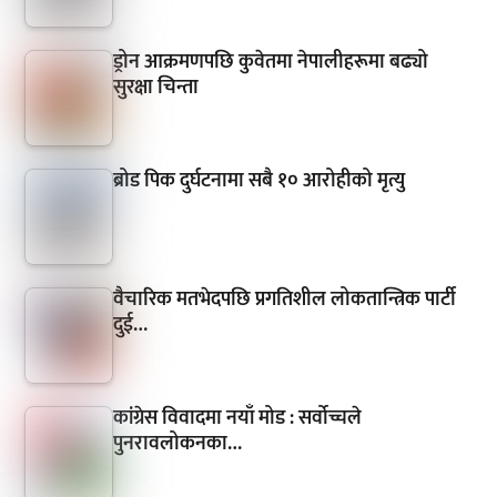
ड्रोन आक्रमणपछि कुवेतमा नेपालीहरूमा बढ्यो
सुरक्षा चिन्ता
ब्रोड पिक दुर्घटनामा सबै १० आरोहीको मृत्यु
वैचारिक मतभेदपछि प्रगतिशील लोकतान्त्रिक पार्टी
दुई…
कांग्रेस विवादमा नयाँ मोड : सर्वोच्चले
पुनरावलोकनका…