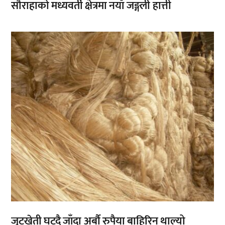
सौराहाको मध्यवर्ती क्षेत्रमा नयाँ जङ्गली हात्ती
,
,
जुटखेती घट्दै जाँदा अर्बौ रुपैया बाहिरिन थाल्यो