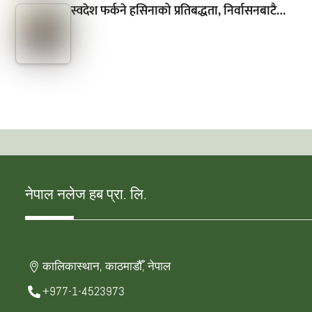
स्वदेश फर्कने हसिनाको प्रतिबद्धता, निर्वासनबाटै…
नेपाल नलेज हब प्रा. लि.
कालिकास्थान, काठमाडौँ, नेपाल
+977-1-4523973